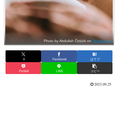
Photo by Abdullah Öztürk on
Pexels.com
X
Facebook
はてブ
Pocket
LINE
コピー
2023.09.25