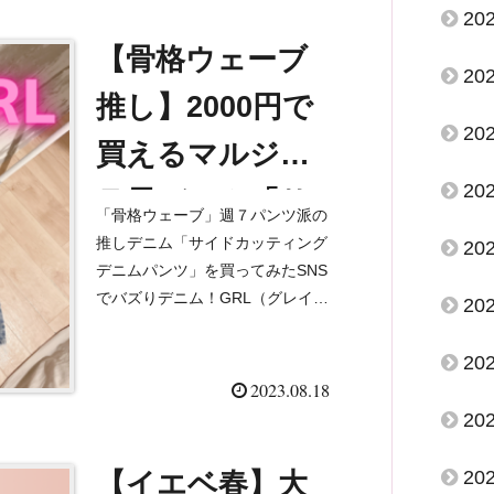
いきます（ツヤ・透明感重視、そ
20
ば...
【骨格ウェーブ
20
推し】2000円で
20
買えるマルジェ
20
ラ風デニム「サ
「骨格ウェーブ」週７パンツ派の
イドカッティン
推しデニム「サイドカッティング
20
デニムパンツ」を買ってみたSNS
グデニムパン
でバズりデニム！GRL（グレイ
20
ル）の「サイドカッティングデニ
ツ」cu273を買っ
ムパンツ」が届きましたー❤︎！な
20
んとマルジェラのデニムに似てい
てみた。サイズ
2023.08.18
るとのことで話題になった一...
20
選びのポイント
20
【イエベ春】大
も！