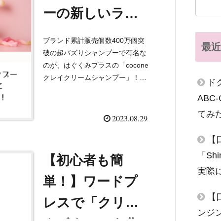
ーの新しいライ
ン（スムース）
ブランド累計販売個数400万個突
最近
が発売！いち早
破の超バズりシャンプーで有名な
のが、はぐくみプラスの「cocone
く試してみた
クレイクリームシャンプー」！従
ド
来のしっとりした洗い上がりのモ
AB
イストタイプに加えて、新たに
てみ
「coconeクレイクリームシャンプ
2023.08.29
ー（スムース）」と...
【
「Sh
【初心者も簡
実際
単！】ワードプ
【
レスで「クリッ
ンジ