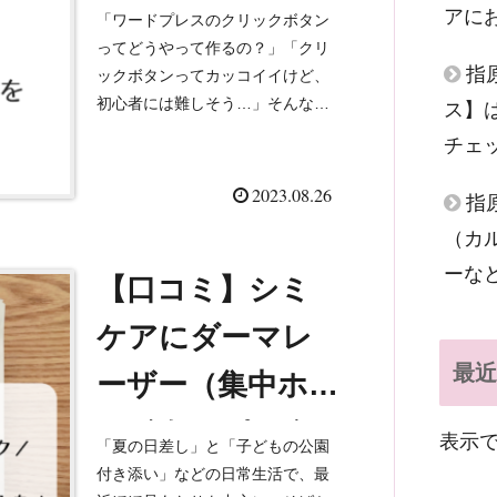
クボタン」を作
アに
「ワードプレスのクリックボタン
成する方法（画像
ってどうやって作るの？」「クリ
指
ックボタンってカッコイイけど、
付き）
初心者には難しそう…」そんな悩
ス】
みはありませんか？かく言うわた
チェ
しも、ワードプレスにお引越しし
たばかりの初心者で、CSSや
2023.08.26
指
HTMLも難しくてよくわかりま
（カ
せ...
ーな
【口コミ】シミ
ケアにダーマレ
最近
ーザー（集中ホ
ワイト）パック
表示
「夏の日差し」と「子どもの公園
を使ってみた。
付き添い」などの日常生活で、最