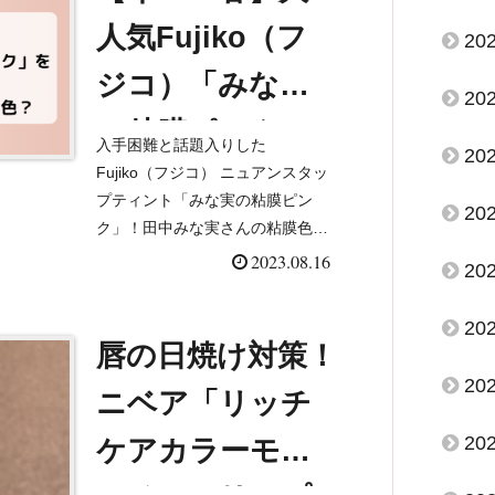
人気Fujiko（フ
20
ジコ）「みな実
20
の粘膜ピンク」
入手困難と話題入りした
20
を試してみた！
Fujiko（フジコ） ニュアンスタッ
プティント「みな実の粘膜ピン
20
おすすめの人や
ク」！田中みな実さんの粘膜色を
そのまま反映させたカラーなのだ
2023.08.16
口コミも調査！
20
とか💕品切れ続出と聞いていまし
たが、なんと、地元のイオンモー
20
ル内「インキューブ」で発見しま
唇の日焼け対策！
し...
20
ニベア「リッチ
20
ケアカラーモイ