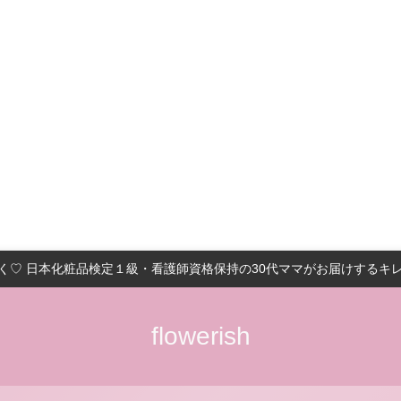
く♡ 日本化粧品検定１級・看護師資格保持の30代ママがお届けするキ
flowerish