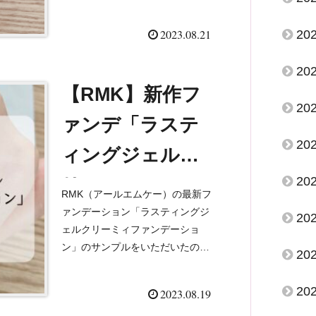
なれ見え…！
カラースオッチや、耐水性なども
チェックしました。汗や涙に強
2023.08.21
20
く、落ちにくいアイライ...
20
【RMK】新作フ
20
ァンデ「ラステ
20
ィングジェルク
20
リーミィファン
RMK（アールエムケー）の最新フ
デーション」を
ァンデーション「ラスティングジ
20
ェルクリーミィファンデーショ
試してみた
ン」のサンプルをいただいたの
20
で、早速試してみました！▷30
代、イエベ春、敏感肌（アレルギ
20
2023.08.19
ー性皮膚炎）のわたしがレポして