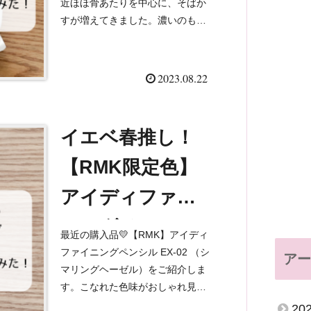
近ほほ骨あたりを中心に、そばか
効果は？！
すが増えてきました。濃いのもあ
って、もはやシミ。ショック…！
レーザーしたいけど…そこまでお
金をかけられない今、プチプラ界
2023.08.22
を騒がせているクオリティーフ
ァ...
イエベ春推し！
【RMK限定色】
アイディファイ
ニングペンシル
最近の購入品💛【RMK】アイディ
EX-02 シマリン
ファイニングペンシル EX-02 （シ
アー
マリングヘーゼル）をご紹介しま
グヘーゼルがこ
す。こなれた色味がおしゃれ見え
して、イエベ春に推せるコスメ！
20