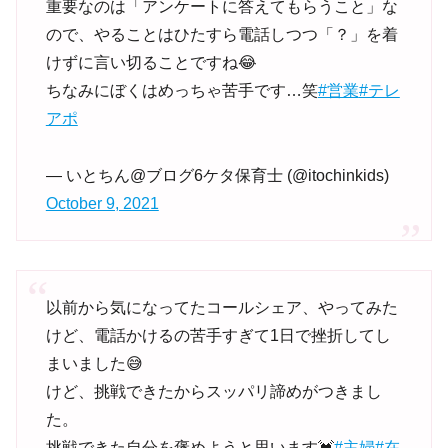
重要なのは「アンケートに答えてもらうこと」な
ので、やることはひたすら電話しつつ「？」を着
けずに言い切ることですね😂
ちなみにぼくはめっちゃ苦手です…笑
#営業
#テレ
アポ
— いとちん@ブログ6ケタ保育士 (@itochinkids)
October 9, 2021
以前から気になってたコールシェア、やってみた
けど、電話かけるの苦手すぎて1日で挫折してし
まいました😅
けど、挑戦できたからスッパリ諦めがつきまし
た。
挑戦できた自分を褒めようと思います💓
#主婦
#在