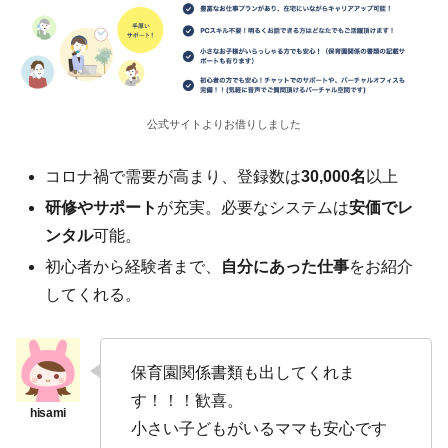
公式サイトよりお借りしました
コロナ禍で需要が高まり、登録数は
30,000名
以上
研修やサポート
が充実。必要なシステムは
安価でレ
ンタル
可能。
初心者から経験者まで、
自分にあった仕事
をお紹介
してくれる。
保育園関係書類も出してくれま
す！！！歓喜。
小さい子どもがいるママも安心です