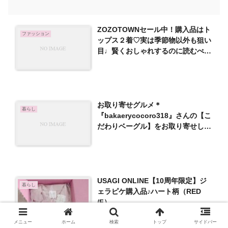
ZOZOTOWNセール中！購入品はト
ファッション
ップス２着♡実は季節物以外も狙い
目♩賢くおしゃれするのに読むべき
本も♡
お取り寄せグルメ＊
暮らし
『bakaerycocoro318』さんの【こ
だわりベーグル】をお取り寄せして
みた
USAGI ONLINE【10周年限定】ジ
暮らし
ェラピケ購入品♪ハート柄（RED
/F）
メニュー
ホーム
検索
トップ
サイドバー