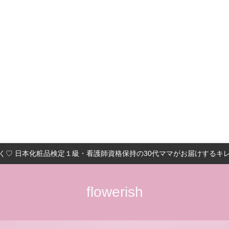
く♡ 日本化粧品検定１級・看護師資格保持の30代ママがお届けするキ
flowerish