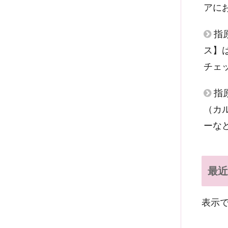
アに
指
ス】
チェ
指
（カ
ーな
最近
表示