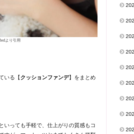
20
20
20
nRedより引用
20
20
ている【
クッションファンデ
】をまとめ
20
20
20
といっても手軽で、仕上がりの質感もコ
20