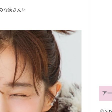
みな実さん✨
アー
20