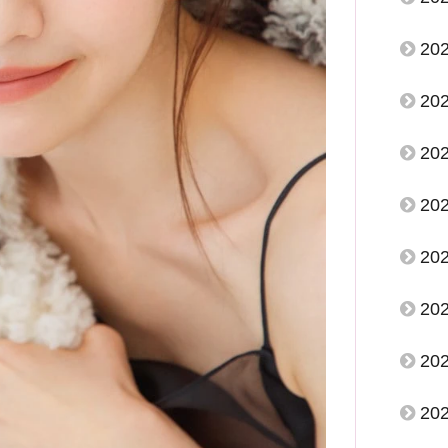
20
20
20
20
20
20
20
20