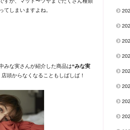
ですが、マット〜ツヤまでたくさん種類
ってしまいますよね。
20
20
20
20
中みな実さんが紹介した商品は
“みな実
20
、店頭からなくなることもしばしば！
20
20
20