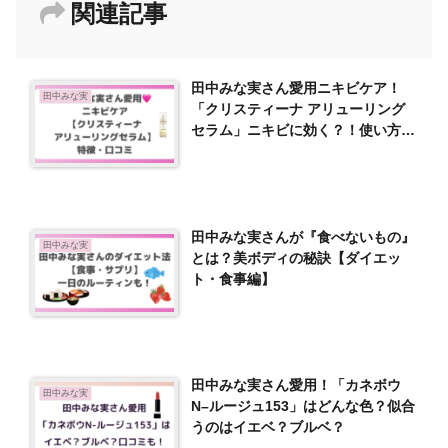
関連記事
田中みな実さん愛用ニキビケア！
田中みな実
「クリスティーナ アリューリング
セラム」ニキビに効く？！使い方や
【口コミ】も
田中みな実さんが『食べないもの』
田中みな実
とは？美ボディの秘訣【ダイエッ
ト・食事編】
田中みな実さん愛用！「カネボウ
田中みな実
N–ルージュ153」はどんな色？似合
うのはイエベ？ブルベ？