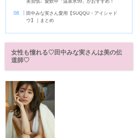
美習慣♩愛飲中「温泉水99」がおすすめ！
田中みな実さん愛用【SUQQU・アイシャド
ウ】｜まとめ
女性も憧れる♡田中みな実さんは美の伝
道師♡