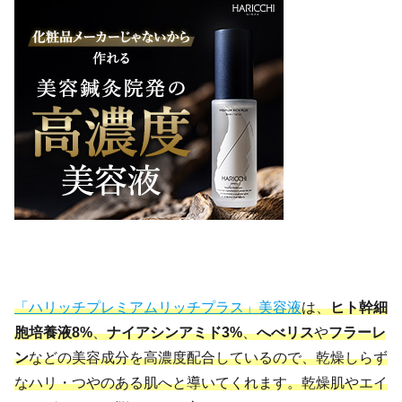
「ハリッチプレミアムリッチプラス」美容液
は、
ヒト幹細
胞培養液8%
、
ナイアシンアミド3%
、
へべリス
や
フラーレ
ン
などの美容成分を高濃度配合しているので、乾燥しらず
なハリ・つやのある肌へと導いてくれます。乾燥肌やエイ