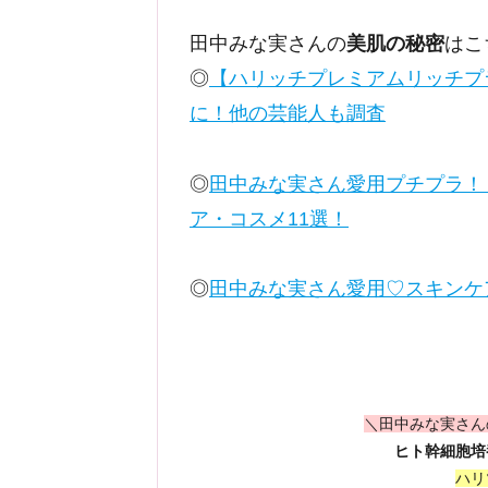
田中みな実さんの
美肌の秘密
はこ
◎
【ハリッチプレミアムリッチプ
に！他の芸能人も調査
◎
田中みな実さん愛用プチプラ！
ア・コスメ11選！
◎
田中みな実さん愛用♡スキンケ
＼田中みな実さん
ヒト幹細胞培
ハリ