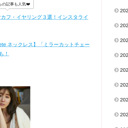
らの記事も人気❤️
20
イヤカフ・イヤリング３選！インスタライ
20
20
te ネックレス】「ミラーカットチェー
も！
20
20
20
20
20