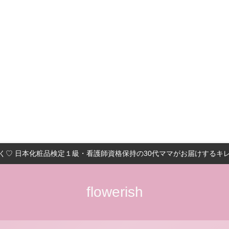
く♡ 日本化粧品検定１級・看護師資格保持の30代ママがお届けするキ
flowerish