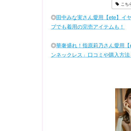
こち
◎
田中みな実さん愛用【ete】
ブでも着用の完売アイテムも！
◎
華奢盛れ！指原莉乃さん愛用【e
ンネックレス」口コミや購入方法