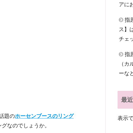
アに
指
ス】
チェ
指
（カ
ーな
最近
話題の
ホーセンブースのリング
表示
ングなのでしょうか。