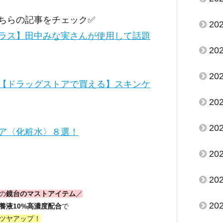
ちらの記事をチェック✅
20
ラス】田中みな実さんが使用して話題
20
20
【ドラッグストアで買える】スキンケ
20
20
ア〈化粧水〉８選！
20
20
の
鏡台のマストアイテム
／
20
養液10%高濃度配合
で
ツヤアップ！