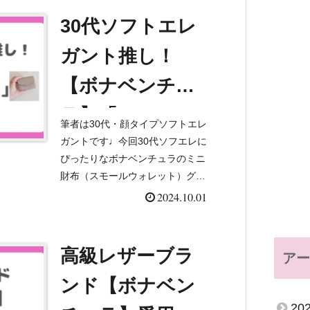
メラート『イコニカ』に似てい...
30代ソフトエレ
ガント推し！
【ボナベンチュ
ラ】「スモール
筆者は30代・顔タイプソフトエレ
ウォレット」レ
ガントです♩今回30代ソフエレに
ぴったりなボナベンチュラのミニ
ビュー
財布（スモールウォレット）グレ
ージュ×イエローをお迎えしたの
2024.10.01
で、レビューしていきます。✨シ
ンプルだけど地味になりすぎず、
垢抜けた印象を与えてくれる...
高級レザーブラ
アー
ンド【ボナベン
20