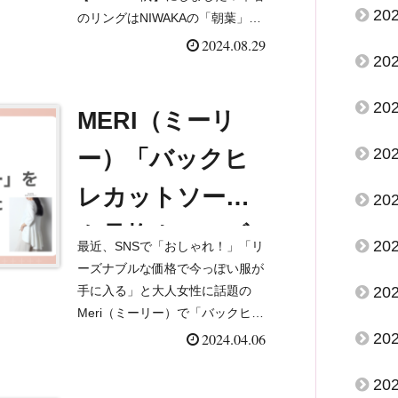
モンドリング」
20
のリングはNIWAKAの「朝葉」で
す。ダイヤが繊細に輝き、細めだ
2024.08.29
20
けど存在感もあってお気に入りで
す。が、最近ちょっとボリューム
20
がほしくなって、重ね付...
MERI（ミーリ
20
ー）「バックヒ
レカットソー」
20
を骨格ウェーブ
20
最近、SNSで「おしゃれ！」「リ
が実際に着てみ
ーズナブルな価格で今っぽい服が
20
手に入る」と大人女性に話題の
た！【口コミ・
Meri（ミーリー）で「バックヒレ
カットソー」ホワイトを購入して
20
2024.04.06
レビュー】
みました！ 実はMeriでお買い物
をするのはこれが初めて。口コミ
20