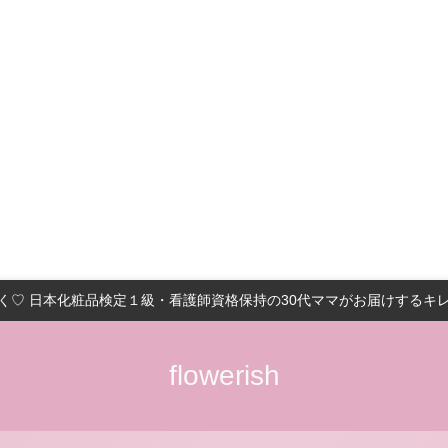
く♡ 日本化粧品検定１級・看護師資格保持の30代ママがお届けするキ
flowerish