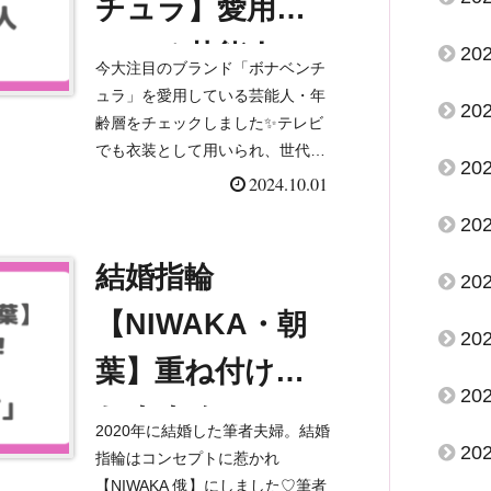
チュラ】愛用し
ている芸能人
20
今大注目のブランド「ボナベンチ
は？気になる年
ュラ」を愛用している芸能人・年
20
齢層をチェックしました✨テレビ
齢層も！
でも衣装として用いられ、世代を
20
問わず愛用者が多いのは、上質で
2024.10.01
素材の良いレザーと、タイムレス
20
なデザイン、機能性もその理由。
高級レザーなのにコスパ良く使
結婚指輪
20
え...
【NIWAKA・朝
20
葉】重ね付けに
20
おすすめ！
2020年に結婚した筆者夫婦。結婚
20
Nojess「ダイヤ
指輪はコンセプトに惹かれ
【NIWAKA 俄】にしました♡筆者