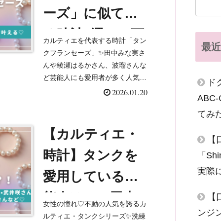
ーズ」に似てい
る時計6選！５万
カルティエを代表する時計「タン
最近
円以内で叶える
クフランセーズ」✨田中みな実さ
んや綾瀬はるかさん、波瑠さんな
♡
ど芸能人にも愛用者が多く人気の
ド
モデルですよね！カルティエ・タ
2026.01.20
AB
ンクシリーズを愛用している芸能
てみ
人を知りたい方はこちらの記事を
ご覧ください✨◎【カルティ
【カルティエ・
【
エ・...
時計】タンクを
「Sh
実際
愛用している芸
能人は？（田中み
【
女性の憧れ♡不動の人気を誇るカ
ンジ
な実さん・武井
ルティエ・タンクシリーズ✨洗練