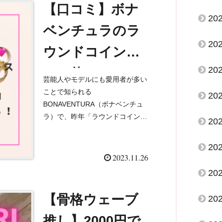
は高評価だけど実際ど...
【口コミ】ボナ
20
ベンチュラのラ
20
ウンドコインケ
20
ース使ってみ
芸能人やモデルにも愛用者が多い
た！おすすめの
ことで知られる
20
BONAVENTURA（ボナベンチュ
使い方＊
ラ）で、昨年「ラウンドコインケ
20
ースシュリンクレザー」カラーは
アイボリーを購入し、使い始めて
20
ちょうど一年経ったので、本音レ
2023.11.26
ビュー（口コミ）していきます！
20
愛用してい...
【骨格ウェーブ
20
推し】2000円で