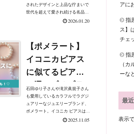
アに
されたデザインと上品な佇まいで
咲さん・綾瀬は
世代を超えて愛され続ける名品で
す♡カジュアルにもエレガントに
指
2026.01.20
るかさんなど）
も合わせやすく、芸能人やアナウ
ス】
ンサーにも愛用者多数！今回はカ
チェ
ルティエ・タンクを愛用してい
【ポメラート】
る...
指
イコニカピアス
（カ
に似てるピアス
ーな
５選！プチプラ
石田ゆり子さんや滝沢眞規子さん
も！
も愛用しているカラフルでラグジ
最近
ュアリーなジュエリーブランド、
ポメラート。イコニカ ピアスは、
表示
ぷっくりとした存在感、高級感が
2025.11.05
り、女性の憧れジュエリーですよ
ね！✨今回は、お値段控えめでポ